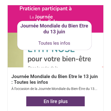
Actualités
Rester informé : les actualités du
s
monde de l’hypnose, du secteur
to
d’activité et du SUP-H
ac
Plus d'Informations
ice
re
a
e
Journée Mondiale du Bien Etre le 13 juin
.
: Toutes les infos
À l’occasion de la Journée Mondiale du Bien-Être du 13...
En lire plus