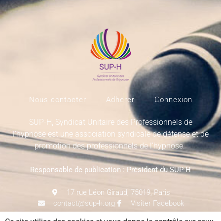
Nous contacter
Adhérer
Connexion
SUP-H, Syndicat Unitaire des Professionnels de
l’hypnose est une association syndicale de défense et de
promotion des professionnels de l’hypnose.
Responsable de publication : Président du SUP-H
17 rue Léon Giraud, 75019, Paris
contact@sup-h.org
Visiter Facebook