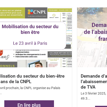
 d’activité et du SUP-H
formations
lisation du secteur du bien-être
Demande d’a
 ans de la CNPL
l’abaissemen
de TVA
avril prochain, la CNPL organise au Palais
..
Le 3 février 2025
49.3...
En lire plus