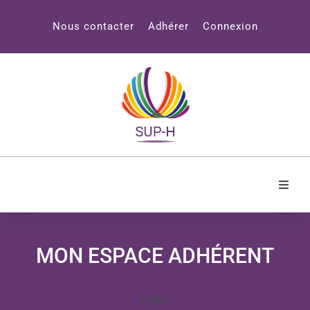
Panneau de gestion des cookies
Nous contacter
Adhérer
Connexion
Accueil
MON ESPACE ADHÉRENT
SUP-H
Professionnels
Login