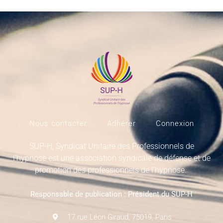
Nous contacter
Adhérer
Connexion
SUP-H, Syndicat Unitaire des Professionnels de
l’hypnose est une association syndicale de défense et de
promotion des professionnels de l’hypnose.
Responsable de publication : Président du SUP-H
17 rue Léon Giraud, 75019, Paris