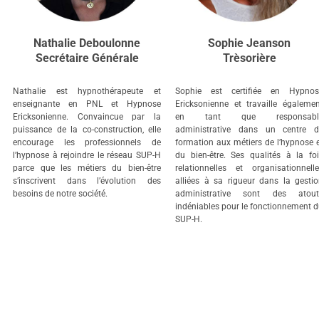
Nathalie Deboulonne
Sophie Jeanson
Secrétaire Générale
Trèsorière
Nathalie est hypnothérapeute et
Sophie est certifiée en Hypnos
enseignante en PNL et Hypnose
Ericksonienne et travaille égaleme
Ericksonienne. Convaincue par la
en tant que responsabl
puissance de la co-construction, elle
administrative dans un centre d
encourage les professionnels de
formation aux métiers de l’hypnose 
l’hypnose à rejoindre le réseau SUP-H
du bien-être. Ses qualités à la fo
parce que les métiers du bien-être
relationnelles et organisationnell
s’inscrivent dans l’évolution des
alliées à sa rigueur dans la gesti
besoins de notre société.
administrative sont des atout
indéniables pour le fonctionnement 
SUP-H.